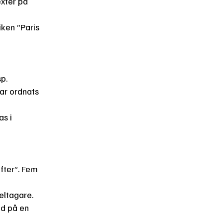
exter på
ken ”Paris
p.
ar ordnats
as i
fter”. Fem
eltagare.
ed på en