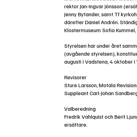
rektor Jan-Ingvar Jönsson (ers
Jenny Bytander, samt Tf kyrkoh
därefter Daniel Andrén. Ständi
Klostermuseum Sofia Kummel,
Styrelsen har under året samman
(avgående styrelsen), konstitue
augusti i Vadstena, 4 oktober 
Revisorer
Sture Larsson, Motala Revisio
Suppleant Carl-Johan Sandberg
Valberedning
Fredrik Vahlquist och Berit L
ersättare.