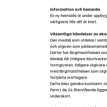
Information och hemsida
En ny hemsida är under uppbyg
viktigaste tills allt är klart.
Väsentliga händelser av ek
Den medalj som utdelas i samba
och utgiven som jubileumsmedal
Därför har Birgittastiftelsen 
Medalj AB (tidigare Myntverket
formgivaren, tidigare utgivare
med Birgittastiftelsen som utgiv
förtjänta mottagare.
Detta blev ganska kostsamt, cirk
Ferm) de 24 återstående ligger 
underskott.