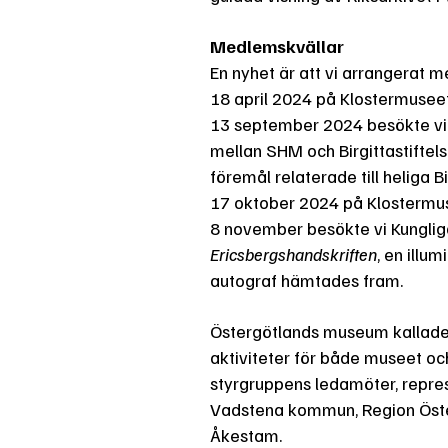
Medlemskvällar
En nyhet är att vi arrangerat m
18 april 2024 på Klostermusee
13 september 2024 besökte vi 
mellan SHM och Birgittastiftel
föremål relaterade till heliga
17 oktober 2024 på Klostermus
8 november besökte vi Kungliga
Ericsbergshandskriften
, en illu
autograf hämtades fram.
Östergötlands museum kallade t
aktiviteter för både museet o
styrgruppens ledamöter, repre
Vadstena kommun, Region Öster
Åkestam.