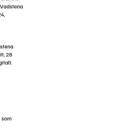
i Vadstena
24,
dstena
lt, 28
gitalt.
t som