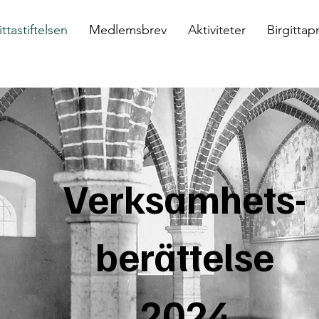
ttastiftelsen
Medlemsbrev
Aktiviteter
Birgittapr
Verksamhets-
berättelse
2024