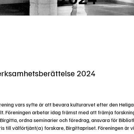
tlands museum
 verksamhetsberättelse 2024
örening vars syfte är att bevara kulturarvet efter den Heliga 
lt. Föreningen arbetar idag främst med att främja forsknin
 Birgitta, ordna seminarier och föredrag, ansvara för Biblio
ris till välförtjänt(a) forskare, Birgittapriset. Föreningen är 