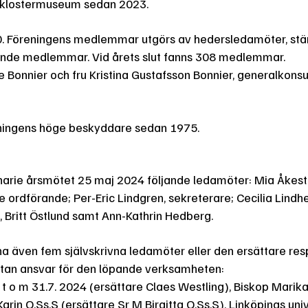
ta klostermuseum sedan 2023.
920. Föreningens medlemmar utgörs av hedersledamöter, st
nde medlemmar. Vid årets slut fanns 308 medlemmar.
Bonnier och fru Kristina Gustafsson Bonnier, generalkonsu
eningens höge beskyddare sedan 1975.
rdinarie årsmötet 25 maj 2024 följande ledamöter: Mia Åkes
ce ordförande; Per-Eric Lindgren, sekreterare; Cecilia Lindh
 Britt Östlund samt Ann-Kathrin Hedberg.
rna även fem självskrivna ledamöter eller den ersättare re
k utan ansvar för den löpande verksamheten:
 t o m 31.7. 2024 (ersättare Claes Westling), Biskop Marik
in O.Ss.S (ersättare Sr M Birgitta O.Ss.S), Linköpings univ