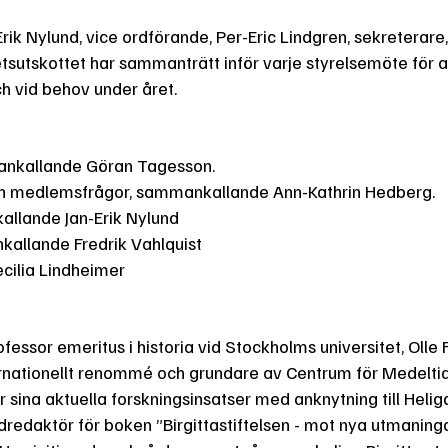
ik Nylund, vice ordförande, Per-Eric Lindgren, sekreterare,
tsutskottet har sammanträtt inför varje styrelsemöte för a
h vid behov under året.
ankallande Göran Tagesson.
och medlemsfrågor, sammankallande Ann-Kathrin Hedberg.
kallande Jan-Erik Nylund
kallande Fredrik Vahlquist
ilia Lindheimer
rofessor emeritus i historia vid Stockholms universitet, Olle
rnationellt renommé och grundare av Centrum för Medeltid
ör sina aktuella forskningsinsatser med anknytning till Heliga
redaktör för boken ”Birgittastiftelsen - mot nya utmaning