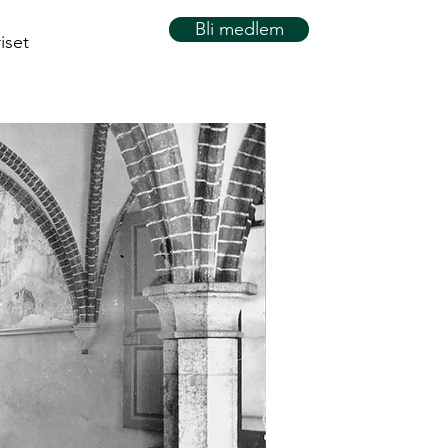
Bli medlem
iset