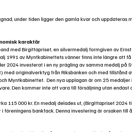
gnad, under tiden ligger den gamla kvar och uppdateras 
onomisk karaktär
nd med Birgittapriset, en silvermedalj formgiven av Ernst
j 1991 av Myntkabinettets vänner finns inte längre att få 
under 2024 investerat i en ny prägling av samma medalj på 
) med originalverktyg från Riksbanken och med tillstånd a
 och Myntkabinettet. Den nya upplagan är om 25 medaljer i
are. Den kommer inte att vara till försäljning utan endast de
a 115 000 kr. En medalj delades ut, (Birgittapriset 2024 til
i föreningens bankfack. Denna investering är orsaken till 