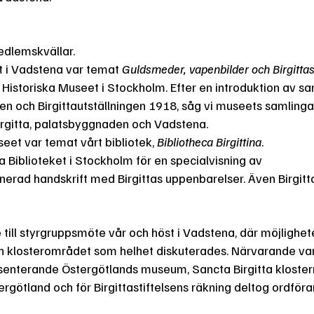
edlemskvällar.
t i Vadstena var temat
Guldsmeder, vapenbilder och Birgittas
Historiska Museet i Stockholm. Efter en introduktion av 
sen och Birgittautställningen 1918, såg vi museets samlinga
 Birgitta, palatsbyggnaden och Vadstena.
eet var temat vårt bibliotek,
Bibliotheca Birgittina
.
 Biblioteket i Stockholm för en specialvisning av
minerad handskrift med Birgittas uppenbarelser. Även Birgitt
ill styrgruppsmöte vår och höst i Vadstena, där möjlighet
ch klosterområdet som helhet diskuterades. Närvarande va
senterande Östergötlands museum, Sancta Birgitta klost
götland och för Birgittastiftelsens räkning deltog ordför