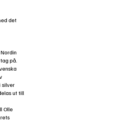
med det
 Nordin
tag på.
Svenska
v
 silver
las ut till
l Olle
årets