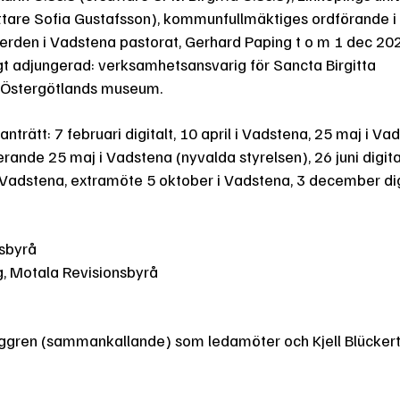
ättare Sofia Gustafsson), kommunfullmäktiges ordförande 
erden i Vadstena pastorat, Gerhard Paping t o m 1 dec 20
gt adjungerad: verksamhetsansvarig för Sancta Birgitta
 Östergötlands museum.
trätt: 7 februari digitalt, 10 april i Vadstena, 25 maj i Va
rande 25 maj i Vadstena (nyvalda styrelsen), 26 juni digita
i Vadstena, extramöte 5 oktober i Vadstena, 3 december di
nsbyrå
, Motala Revisionsbyrå
junggren (sammankallande) som ledamöter och Kjell Blücker