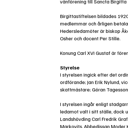
vänförening till Sancta Birgit
Birgittastiftelsen bildades 1
medlemmar och årligen betala
Hedersledamöter är biskop Åke 
Osher och docent Per Stille.
Konung Carl XVI Gustaf är för
Styrelse
I styrelsen ingick efter det o
ordförande; Jan Erik Nylund, vi
skattmästare; Göran Tagesson,
I styrelsen ingår enligt stadga
ledamot valt i sitt ställe, doc
Landshövding Carl Fredrik Graf
Markovits, Abbedissan Moder Kar