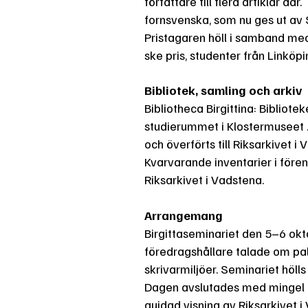
författare till flera artiklar d
fornsvenska, som nu ges ut av 
Pristagaren höll i samband me
ske pris, studenter från Linköpi
Bibliotek, samling och arkiv
Bibliotheca Birgittina: Bibliot
studierummet i Klostermuseet .
och överförts till Riksarkivet i
Kvarvarande inventarier i fören
Riksarkivet i Vadstena.
Arrangemang
Birgittaseminariet den 5–6 okt
föredragshållare talade om pale
skrivarmiljöer. Seminariet höl
Dagen avslutades med mingel 
guidad visning av Riksarkivet 