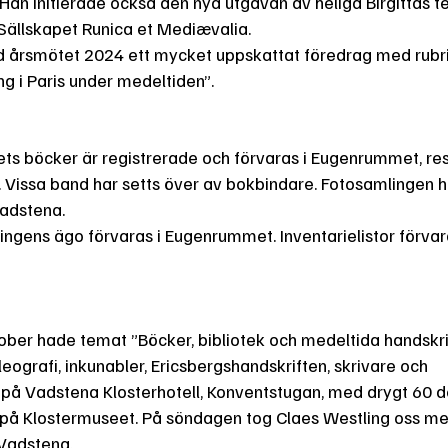
är. Han initierade också den nya utgåvan av heliga Birgittas t
Sällskapet Runica et Mediævalia.
d årsmötet 2024 ett mycket uppskattat föredrag med rubri
ng i Paris under medeltiden”.
ekets böcker är registrerade och förvaras i Eugenrummet, res
 Vissa band har setts över av bokbindare. Fotosamlingen h
 Vadstena.
ingens ägo förvaras i Eugenrummet. Inventarielistor förvar
ober hade temat ”Böcker, bibliotek och medeltida handskri
ografi, inkunabler, Ericsbergshandskriften, skrivare och
ls på Vadstena Klosterhotell, Konventstugan, med drygt 60 d
på Klostermuseet. På söndagen tog Claes Westling oss m
i Vadstena.