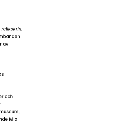
 relikskrin.
sambanden
r av
as
er och
r
ermuseum,
ande Mia