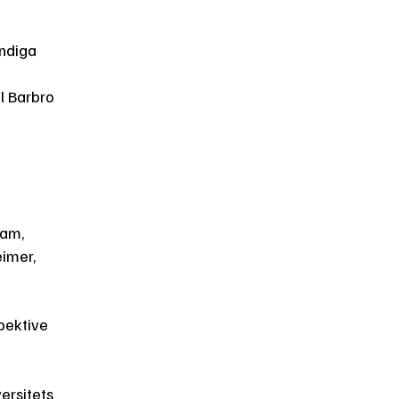
ändiga
l Barbro
tam,
eimer,
spektive
a
ersitets