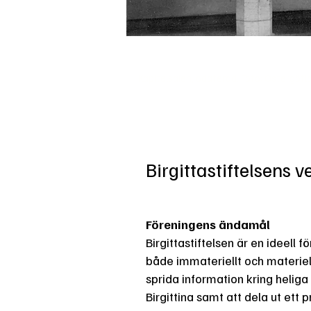
Kapitelsalen, odaterad. Foto: Östergö
Birgittastiftelsens
Föreningens ändamål
Birgittastiftelsen är en ideell f
både immateriellt och materiel
sprida information kring heliga
Birgittina samt att dela ut ett p