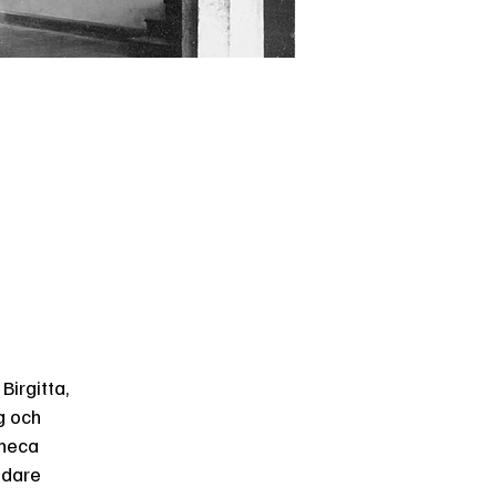
Birgitta,
g och
theca
vidare