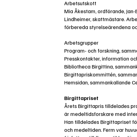
Arbetsutskott
Mia Åkestam, ordförande, Jan-Er
Lindheimer, skattmästare. Arbe
förbereda styrelseärendena oc
Arbetsgrupper
Program- och forskning, samm
Presskontakter, information 
Bibliotheca Birgittina, samman
Birgittapriskommittén, samman
Hemsidan, sammankallande Cec
Birgittapriset
Årets Birgittapris tilldelades p
är medeltidsforskare med inte
Han tilldelades Birgittapriset f
och medeltiden. Ferm var huvud