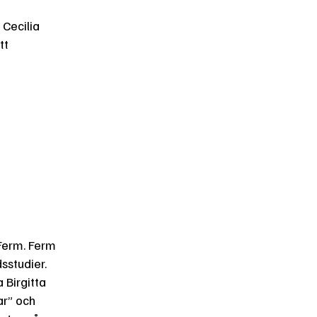
 Cecilia
tt
 Ferm. Ferm
sstudier.
 Birgitta
ar” och