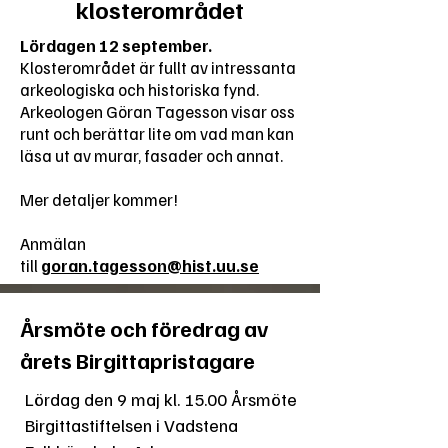
klosterområdet
Lördagen 12 september.
Klosterområdet är fullt av intressanta
arkeologiska och historiska fynd.
Arkeologen Göran Tagesson visar oss
runt och berättar lite om vad man kan
läsa ut av murar, fasader och annat.
Mer detaljer kommer!
Anmälan
till
goran.tagesson@hist.uu.se
Årsmöte och föredrag av
årets Birgittapristagare
Lördag den 9 maj kl. 15.00 Årsmöte
Birgittastiftelsen i Vadstena