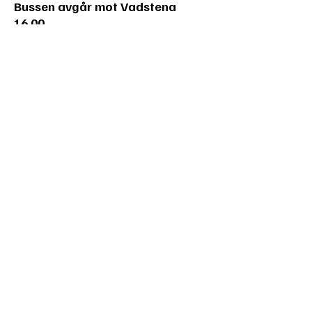
Bussen avgår mot Vadstena
16.00.
Stadiga skor rekommenderas, eftersom
vi ska röra oss i terräng och i kalkbrottet.